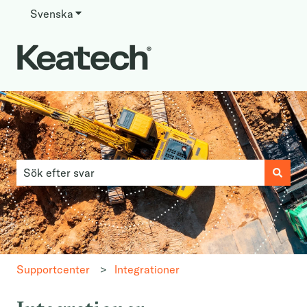
Svenska
Visa undermenyer för översättningar
Detta är ett sökfält med en a
Det finns inga förslag eftersom sökfältet är tomt.
Supportcenter
Integrationer