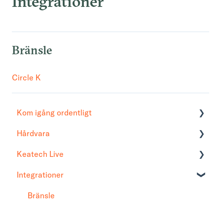
Integrationer
Bränsle
Circle K
Kom igång ordentligt
Hårdvara
Åtkomst till Keatech Live
Keatech Live
Kontoinställning
Fastmonterade
Integrationer
Batterilådor
Tabellöversikt
Tags
Rapporter
Bränsle
Service