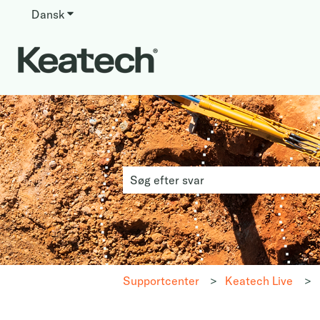
Dansk
Vis undermenu for oversættelser
Dette er et søgefel
Der er ingen forslag, da søgefeltet er 
Supportcenter
Keatech Live