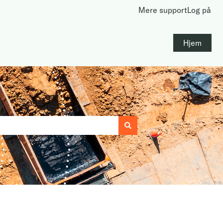
Mere support
Log på
Hjem
 automatiske forslag.