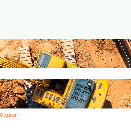
t med en tilknyttet funktion for
tomt.
Opgaver