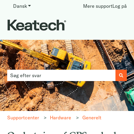
Dansk
Vis undermenu for oversættelser
Mere support
Log på
Dette er et søgefelt med en ti
Der er ingen forslag, da søgefeltet er tomt.
Supportcenter
Hardware
Generelt