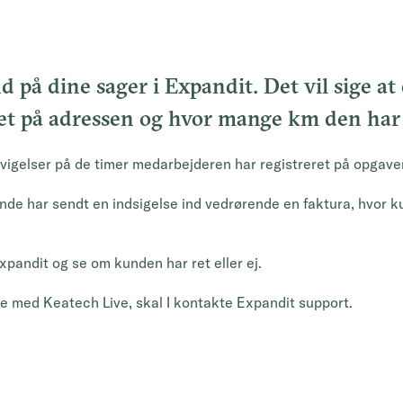
nd på dine sager i Expandit. Det vil sige a
ret på adressen og hvor mange km den har 
 afvigelser på de timer medarbejderen har registreret på opgaven
nde har sendt en indsigelse ind vedrørende en faktura, hvor ku
Expandit og se om kunden har ret eller ej.
ere med Keatech Live, skal I kontakte Expandit support.