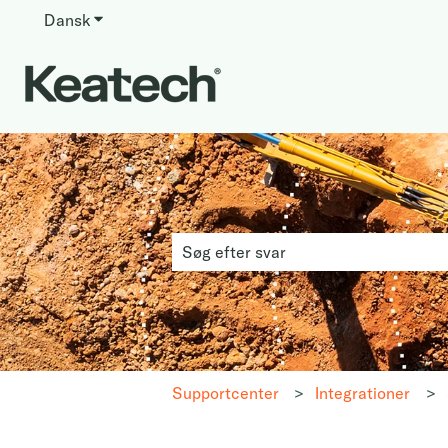
Dansk
Vis undermenu for oversættelser
Dette er et søgefel
Der er ingen forslag, da søgefeltet er 
Supportcenter
Integrationer