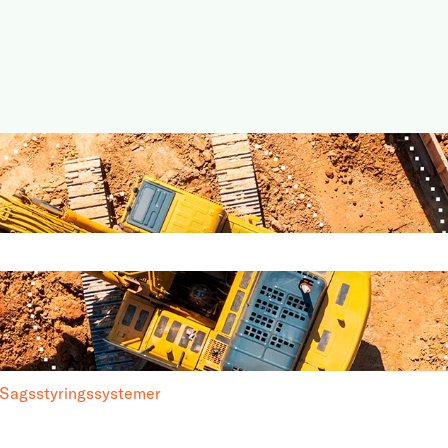
t med en tilknyttet funktion for
tomt.
Sagsstyringssystemer